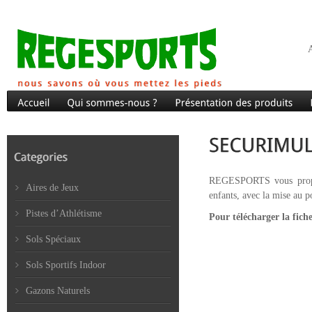
A
REGESPORTS vous propose
Aires de Jeux
enfants, avec la mise a
Pistes d’Athlétisme
Pour télécharger la fich
Sols Spéciaux
Sols Sportifs Indoor
Gazons Naturels