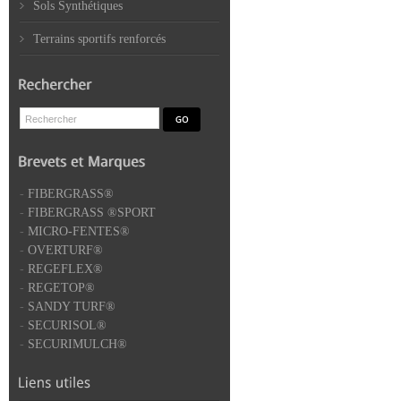
Sols Synthétiques
Terrains sportifs renforcés
-
FIBERGRASS®
-
FIBERGRASS ®SPORT
-
MICRO-FENTES®
-
OVERTURF®
-
REGEFLEX®
-
REGETOP®
-
SANDY TURF®
-
SECURISOL®
-
SECURIMULCH®