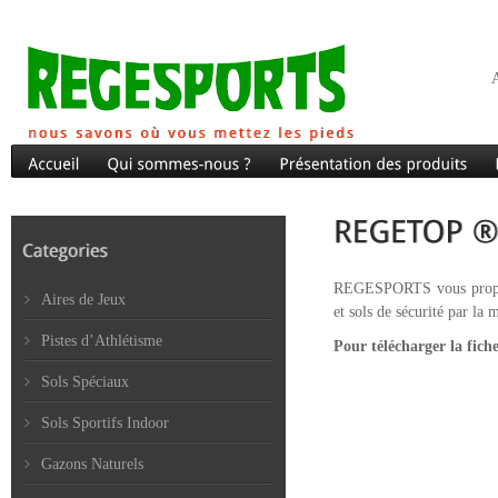
A
REGESPORTS vous propose l
Aires de Jeux
et sols de sécurité par l
Pistes d’Athlétisme
Pour télécharger la fich
Sols Spéciaux
Sols Sportifs Indoor
Gazons Naturels