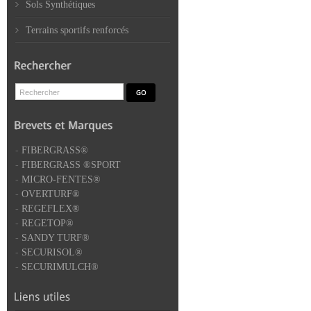
Sols Synthétiques
Terrains sportifs renforcés
-
FIBERGRASS®
-
FIBERGRASS ®SPORT
-
MICRO-FENTES®
-
OVERTURF®
-
REGEFLEX®
-
REGETOP®
-
SANDY TURF®
-
SECURISOL®
-
SECURIMULCH®