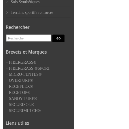
Sols Synthétiques
Terrains sportifs renforcés
-
FIBERGRASS®
-
FIBERGRASS ®SPORT
-
MICRO-FENTES®
-
OVERTURF®
-
REGEFLEX®
-
REGETOP®
-
SANDY TURF®
-
SECURISOL®
-
SECURIMULCH®