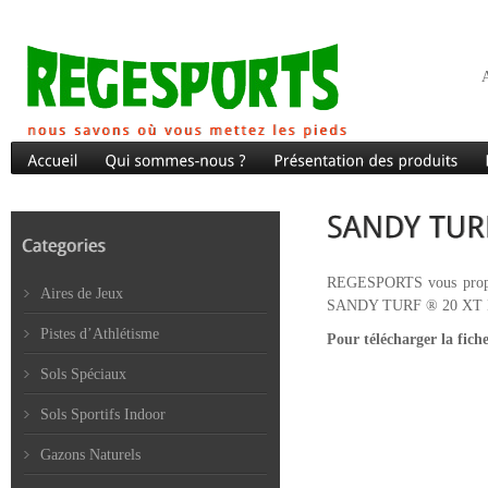
A
REGESPORTS vous propose 
Aires de Jeux
SANDY TURF ® 20 XT B
Pistes d’Athlétisme
Pour télécharger la fich
Sols Spéciaux
Sols Sportifs Indoor
Gazons Naturels