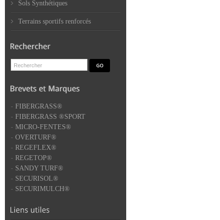
Sols Synthétiques
Terrains sportifs renforcés
-
FIBERGRASS®
-
FIBERGRASS ®SPORT
-
MICRO-FENTES®
-
OVERTURF®
-
REGEFLEX®
-
REGETOP®
-
SANDY TURF®
-
SECURISOL®
-
SECURIMULCH®