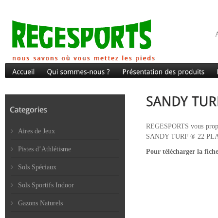
A
REGESPORTS vous propose d
Aires de Jeux
SANDY TURF ® 22 PL
Pistes d’Athlétisme
Pour télécharger la fich
Sols Spéciaux
Sols Sportifs Indoor
Gazons Naturels