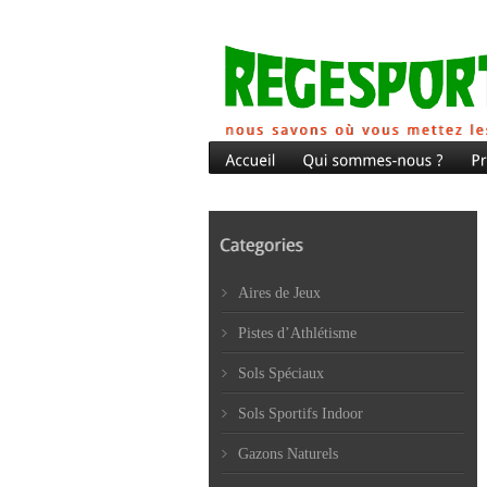
Aires de Jeux
Pistes d’Athlétisme
Sols Spéciaux
Sols Sportifs Indoor
Gazons Naturels