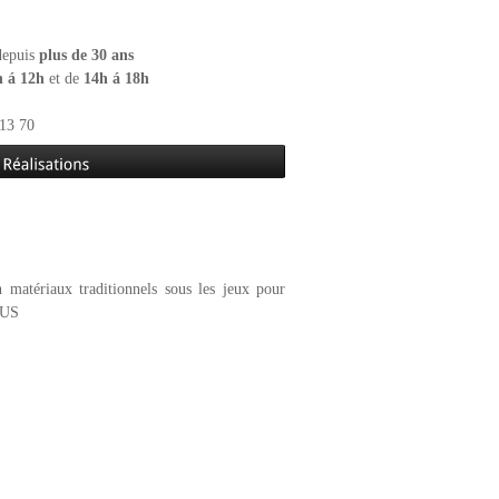
 depuis
plus de 30 ans
h á 12h
et de
14h á 18h
13 70
matériaux traditionnels sous les jeux pour
LUS