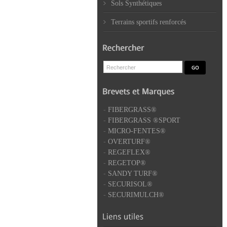
Sols Synthétiques
Terrains sportifs renforcés
-
FIBERGRASS®
-
FIBERGRASS ®SPORT
-
MICRO-FENTES®
-
OVERTURF®
-
REGEFLEX®
-
REGETOP®
-
SANDY TURF®
-
SECURISOL®
-
SECURIMULCH®