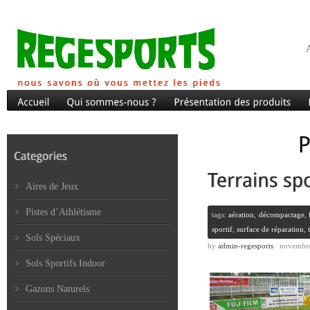
A
Aires de Jeux
Pistes d’Athlétisme
tags:
aération
,
décompactage
,
sportif
,
surface de réparation
,
Sols Spéciaux
by
admin-regesports
novembre
Sols Sportifs Indoor
Gazons Naturels