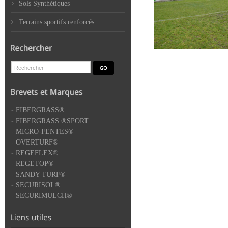
Sols Synthétiques
Terrains sportifs renforcés
-
FIBERGRASS®
-
FIBERGRASS ®SPORT
-
MICRO-FENTES®
-
OVERTURF®
-
REGEFLEX®
-
REGETOP®
-
SANDY TURF®
-
SECURISOL®
-
SECURIMULCH®