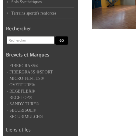
Sols Synthétiques
Terrains sportifs renforcés
-
FIBERGRASS®
-
FIBERGRASS ®SPORT
-
MICRO-FENTES®
-
OVERTURF®
-
REGEFLEX®
-
REGETOP®
-
SANDY TURF®
-
SECURISOL®
-
SECURIMULCH®