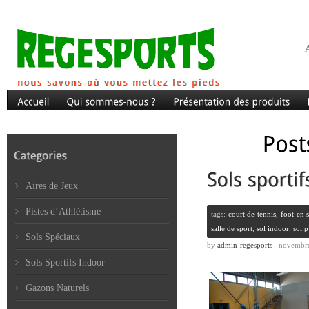
A
Aires de Jeux
Pistes d’Athlétisme
tags:
court de tennis
,
foot en s
salle de sport
,
sol indoor
,
sol 
Sols Spéciaux
by
admin-regesports
novembre
Sols Sportifs Indoor
Gazons Naturels