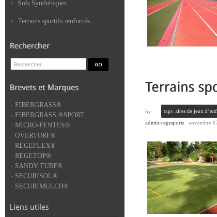
Sols Synthétiques
Terrains sportifs renforcés
-
FIBERGRASS®
tags:
aires de jeux d’enf
by
-
FIBERGRASS ®SPORT
admin-regesports
novembre 07
-
MICRO-FENTES®
-
OVERTURF®
-
REGEFLEX®
-
REGETOP®
-
SANDY TURF®
-
SECURISOL®
-
SECURIMULCH®