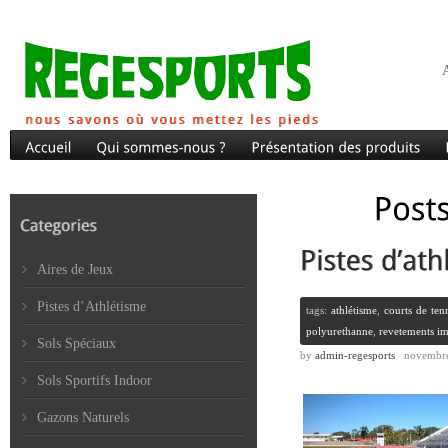
A
Aires de Jeux
Pistes d’Athlétisme
tags:
athlétisme
,
courts de ten
polyurethanne
,
revetements i
Sols Spéciaux
by
admin-regesports
novembre
Sols Sportifs Indoor
Gazons Naturels