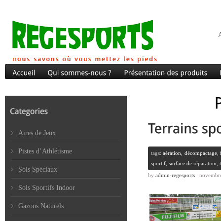
A
Aires de Jeux
Pistes d’Athlétisme
tags:
aération
,
décompactage
,
sportif
,
surface de réparation
,
Sols Spéciaux
by
admin-regesports
novembre
Sols Sportifs Indoor
Gazons Naturels