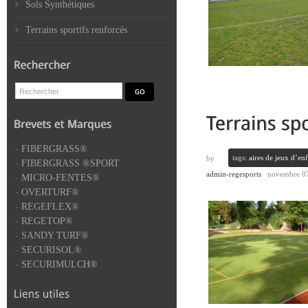
Sols Synthétiques
Terrains sportifs renforcés
-
FIBERGRASS®
tags:
aires de jeux d’enf
by
-
FIBERGRASS ®SPORT
admin-regesports
novembre 07
-
MICRO-FENTES®
-
OVERTURF®
-
REGEFLEX®
-
REGETOP®
-
SANDY TURF®
-
SECURISOL®
-
SECURIMULCH®