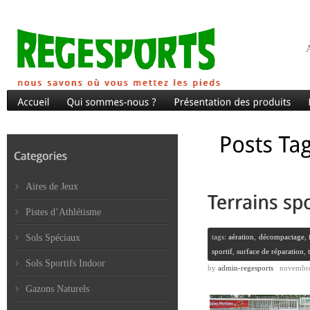
A
Aires de Jeux
Pistes d’Athlétisme
Sols Spéciaux
tags:
aération
,
décompactage
,
sportif
,
surface de réparation
,
Sols Sportifs Indoor
by
admin-regesports
novembre
Gazons Naturels