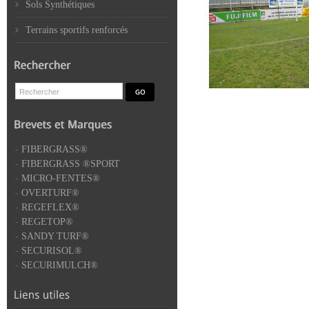
Sols Synthétiques
Terrains sportifs renforcés
-
FIBERGRASS®
-
FIBERGRASS ®SPORT
-
MICRO-FENTES®
-
OVERTURF®
-
REGEFLEX®
-
REGETOP®
-
SANDY TURF®
-
SECURISOL®
-
SECURIMULCH®