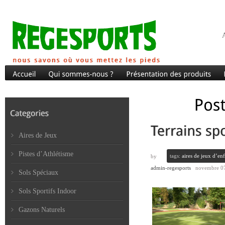
A
Aires de Jeux
Pistes d’Athlétisme
tags:
aires de jeux d’enf
by
admin-regesports
novembre 07
Sols Spéciaux
Sols Sportifs Indoor
Gazons Naturels