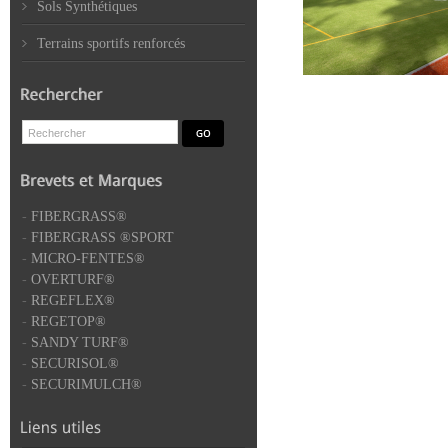
Sols Synthétiques
Terrains sportifs renforcés
-
FIBERGRASS®
-
FIBERGRASS ®SPORT
-
MICRO-FENTES®
-
OVERTURF®
-
REGEFLEX®
-
REGETOP®
-
SANDY TURF®
-
SECURISOL®
-
SECURIMULCH®