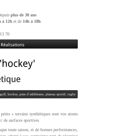
 depuis
plus de 30 ans
h á 12h
et de
14h á 18h
13 70
 golf
,
hockey
,
piste d’athlétisme
,
plateau sportif
,
rugby
petits » terrains synthétiques sont vos atouts
c de surfaces sportives.
esque toute saison, et de bonnes performances,