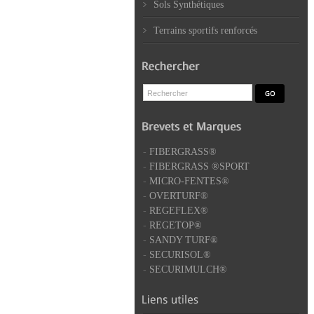
Sols Synthétiques
Terrains sportifs renforcés
-
FIBERGRASS®
-
FIBERGRASS ®SPORT
-
MICRO-FENTES®
-
OVERTURF®
-
REGEFLEX®
-
REGETOP®
-
SANDY TURF®
-
SECURISOL®
-
SECURIMULCH®