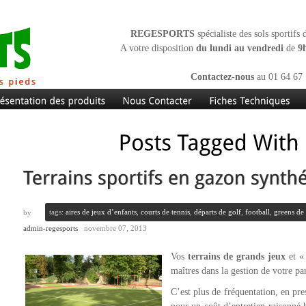
REGESPORTS
spécialiste des sols sportifs
A votre disposition
du lundi au vendredi
de
9
Contactez-nous
au 01 64 67 
tags:
aires de jeux d’enfants
,
courts de tennis
,
départs de golf
,
football
,
greens de
by
admin-regesports
novembre 07, 2013
Vos
terrains de grands jeux
et « 
maîtres dans la gestion de votre par
C’est plus de fréquentation, en pr