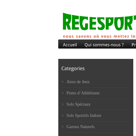
Aires de Jeux
Pistes d’Athlétisme
Sols Spéciaux
Sols Sportifs Indoor
Gazons Naturels