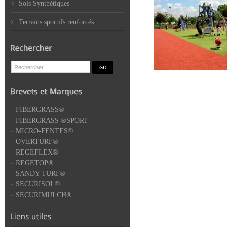
Sols Synthétiques
Terrains sportifs renforcés
-
FIBERGRASS®
-
FIBERGRASS ®SPORT
-
MICRO-FENTES®
-
OVERTURF®
-
REGEFLEX®
-
REGETOP®
-
SANDY TURF®
-
SECURISOL®
-
SECURIMULCH®