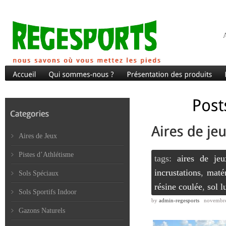
A
Aires de Jeux
Pistes d’Athlétisme
tags:
aires de jeu
incrustations
,
maté
Sols Spéciaux
résine coulée
,
sol l
Sols Sportifs Indoor
by
admin-regesports
novembre
Gazons Naturels