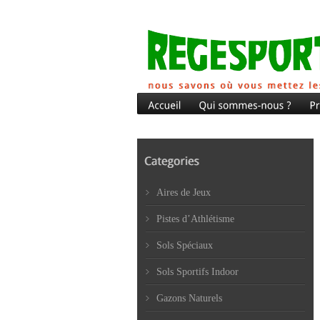
Aires de Jeux
Pistes d’Athlétisme
Sols Spéciaux
Sols Sportifs Indoor
Gazons Naturels