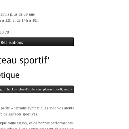
 depuis
plus de 30 ans
h á 12h
et de
14h á 18h
13 70
 golf
,
hockey
,
piste d’athlétisme
,
plateau sportif
,
rugby
petits » terrains synthétiques sont vos atouts
c de surfaces sportives.
esque toute saison, et de bonnes performances,