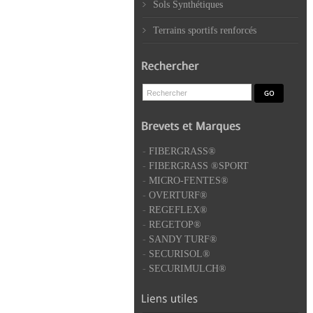
Sols Synthétiques
Terrains sportifs renforcés
-
FIBERGRASS®
-
FIBERGRASS ®SPORT
-
MICRO-FENTES®
-
OVERTURF®
-
REGEFLEX®
-
REGETOP®
-
SANDY TURF®
-
SECURISOL®
-
SECURIMULCH®