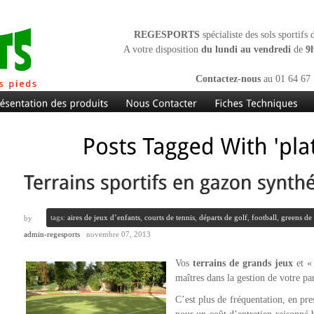
REGESPORTS
spécialiste des sols sportifs
A votre disposition
du lundi au vendredi
de
9
Contactez-nous
au 01 64 67 
tags:
aires de jeux d’enfants
,
courts de tennis
,
départs de golf
,
football
,
greens de
by
admin-regesports
novembre 07, 2013
Vos
terrains de grands jeux
et « 
maîtres dans la gestion de votre par
C’est plus de fréquentation, en pr