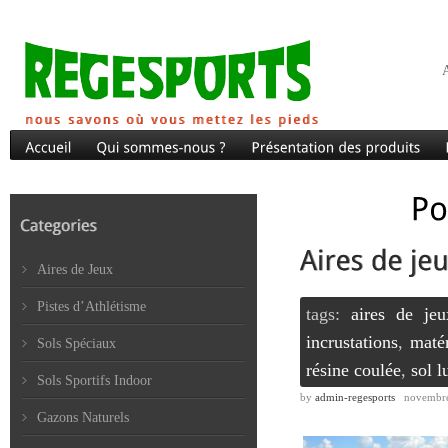
A
Aires de Jeux
Pistes d’Athlétisme
tags:
aires de jeu
incrustations
,
maté
Sols Spéciaux
résine coulée
,
sol l
Sols Sportifs Indoor
by
admin-regesports
novembre
Gazons Naturels