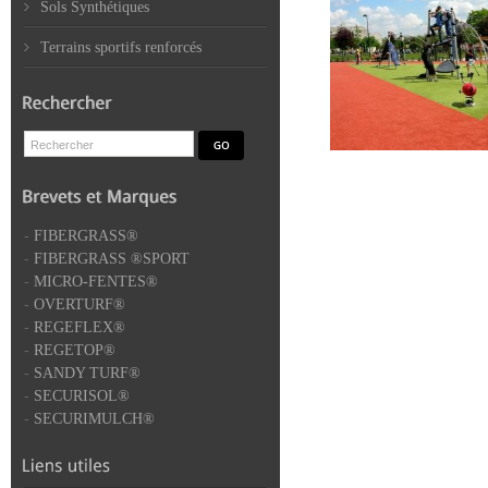
Sols Synthétiques
Terrains sportifs renforcés
-
FIBERGRASS®
-
FIBERGRASS ®SPORT
-
MICRO-FENTES®
-
OVERTURF®
-
REGEFLEX®
-
REGETOP®
-
SANDY TURF®
-
SECURISOL®
-
SECURIMULCH®