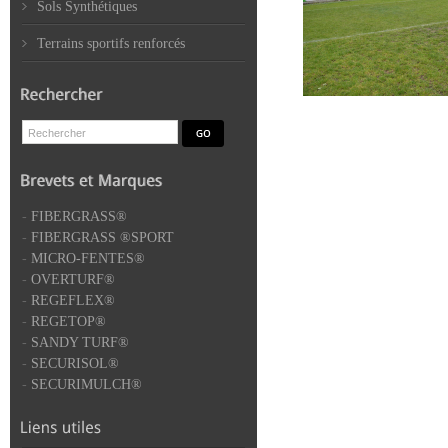
Sols Synthétiques
Terrains sportifs renforcés
-
FIBERGRASS®
-
FIBERGRASS ®SPORT
-
MICRO-FENTES®
-
OVERTURF®
-
REGEFLEX®
-
REGETOP®
-
SANDY TURF®
-
SECURISOL®
-
SECURIMULCH®