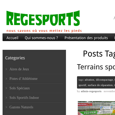
A
Aires de Jeux
Pistes d’Athlétisme
tags:
aération
,
décompactage
,
sportif
,
surface de réparation
,
Sols Spéciaux
by
admin-regesports
novembre
Sols Sportifs Indoor
Gazons Naturels