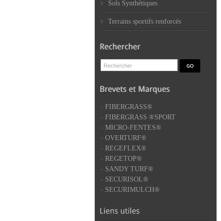
Sols Synthétiques
Terrains sportifs renforcés
-
FIBERGRASS®
-
FIBERGRASS ®SPORT
-
MICRO-FENTES®
-
OVERTURF®
-
REGEFLEX®
-
REGETOP®
-
SANDY TURF®
-
SECURISOL®
-
SECURIMULCH®