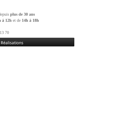
 depuis
plus de 30 ans
h á 12h
et de
14h á 18h
13 70