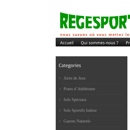
Aires de Jeux
Pistes d’Athlétisme
Sols Spéciaux
Sols Sportifs Indoor
Gazons Naturels