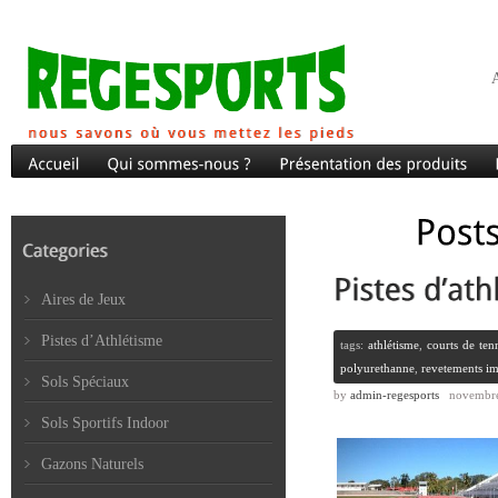
A
Aires de Jeux
Pistes d’Athlétisme
tags:
athlétisme
,
courts de ten
polyurethanne
,
revetements i
Sols Spéciaux
by
admin-regesports
novembre
Sols Sportifs Indoor
Gazons Naturels