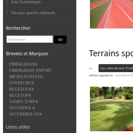
Sols Synthétiques
Terrains sportifs renforcés
-
FIBERGRASS®
tags:
aires de jeux d’enf
by
-
FIBERGRASS ®SPORT
admin-regesports
novembre 07
-
MICRO-FENTES®
-
OVERTURF®
-
REGEFLEX®
-
REGETOP®
-
SANDY TURF®
-
SECURISOL®
-
SECURIMULCH®