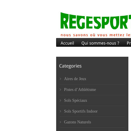
Aires de Jeux
Pistes d’Athlétisme
Sols Spéciaux
Sols Sportifs Indoor
Gazons Naturels