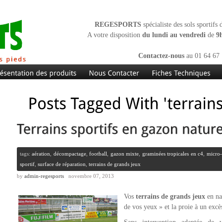
REGESPORTS
spécialiste des sols sportifs
A votre disposition
du lundi au vendredi
de
9
Contactez-nous
au 01 64 67 
tags:
aération
,
décompactage
,
football
,
gazon mixte
,
graminées tropicales en c4
,
micro-
sportif
,
surface de réparation
,
terrains de grands jeux
by
admin-regesports
novembre 07, 2013
Vos
terrains de grands jeux
en na
de vos yeux » et la proie à un excè