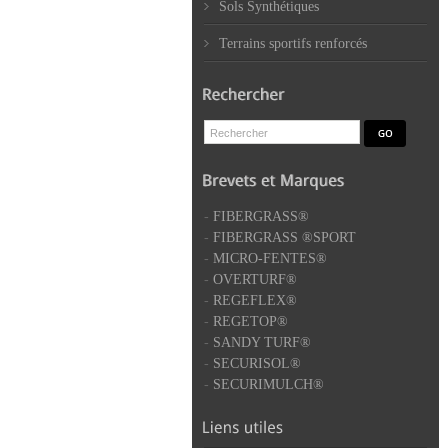
Sols Synthétiques
Terrains sportifs renforcés
-
FIBERGRASS®
-
FIBERGRASS ®SPORT
-
MICRO-FENTES®
-
OVERTURF®
-
REGEFLEX®
-
REGETOP®
-
SANDY TURF®
-
SECURISOL®
-
SECURIMULCH®