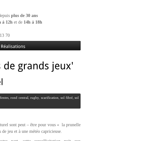
 depuis
plus de 30 ans
h á 12h
et de
14h á 18h
13 70
fentes
,
rond central
,
rugby
,
scarification
,
sol fibré
,
sol
turel sont peut – être pour vous « la prunelle
s de jeu et à une météo capricieuse.