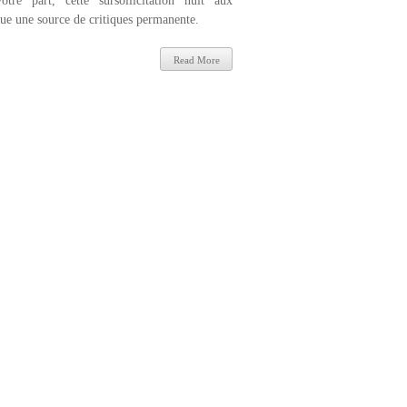
tre part, cette sursollicitation nuit aux
tue une source de critiques permanente.
Read More