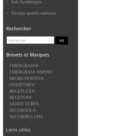
Sols Synthétiques
Terrains sportifs renforcés
-
FIBERGRASS®
-
FIBERGRASS ®SPORT
-
MICRO-FENTES®
-
OVERTURF®
-
REGEFLEX®
-
REGETOP®
-
SANDY TURF®
-
SECURISOL®
-
SECURIMULCH®