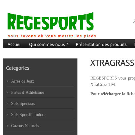
A
REGESPORTS vous propose 
Aires de Jeux
XtraGrass TM.
Pistes d’Athlétisme
Pour télécharger la fich
Sols Spéciaux
Sols Sportifs Indoor
Gazons Naturels