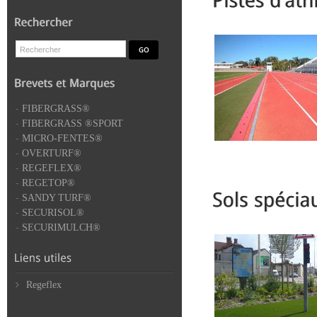
-
FIBERGRASS®
-
FIBERGRASS ®SPORT
-
MICRO-FENTES®
-
OVERTURF®
-
REGEFLEX®
-
REGETOP®
-
SANDY TURF®
-
SECURISOL®
-
SECURIMULCH®
Regeflex