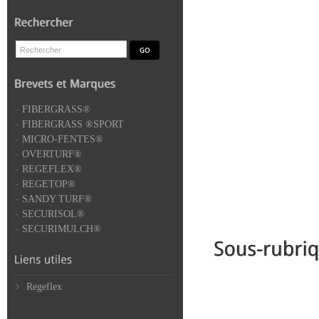
-
FIBERGRASS®
-
FIBERGRASS ®SPORT
-
MICRO-FENTES®
-
OVERTURF®
-
REGEFLEX®
-
REGETOP®
-
SANDY TURF®
-
SECURISOL®
-
SECURIMULCH®
Regeflex