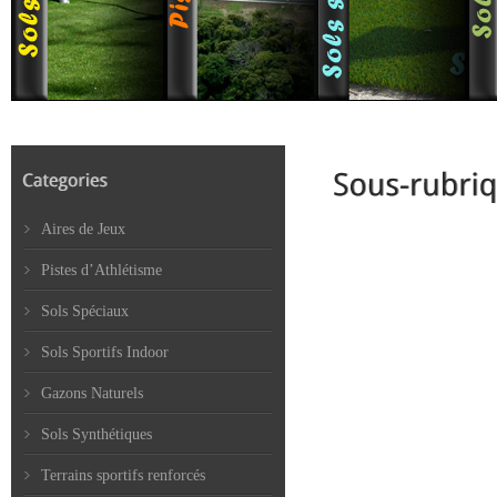
Aires de Jeux
Pistes d’Athlétisme
Sols Spéciaux
Sols Sportifs Indoor
Gazons Naturels
Sols Synthétiques
Terrains sportifs renforcés