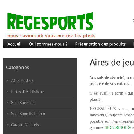
A
Vos
sols de sécurité
, sou
Aires de Jeux
propreté de vos enfants.
Pistes d’Athlétisme
C’est aussi « l’écrin » qu
plaisir !
Sols Spéciaux
REGESPORTS vous propo
Sols Sportifs Indoor
innovants, toujours respe
possible sur l’environnem
Gazons Naturels
gammes
SECURISOL®
e