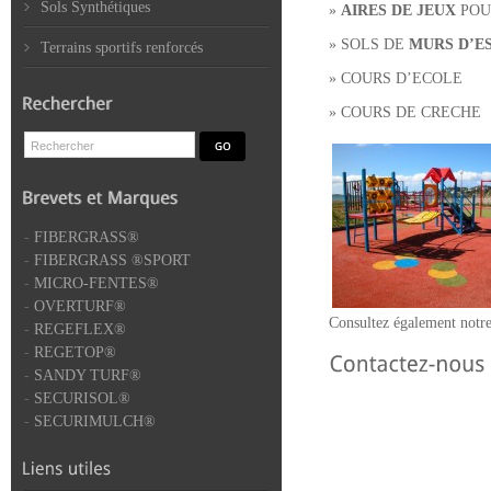
Sols Synthétiques
»
AIRES DE JEUX
POU
» SOLS DE
MURS D’E
Terrains sportifs renforcés
» COURS D’ECOLE
» COURS DE CRECHE
-
FIBERGRASS®
-
FIBERGRASS ®SPORT
-
MICRO-FENTES®
-
OVERTURF®
Consultez également notr
-
REGEFLEX®
-
REGETOP®
-
SANDY TURF®
-
SECURISOL®
-
SECURIMULCH®