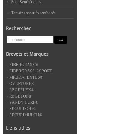
Sols Synthétiques
Terrains sportifs renforcés
-
FIBERGRASS®
-
FIBERGRASS ®SPORT
-
MICRO-FENTES®
-
OVERTURF®
-
REGEFLEX®
-
REGETOP®
-
SANDY TURF®
-
SECURISOL®
-
SECURIMULCH®