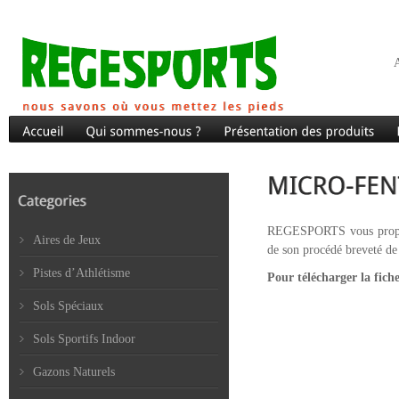
A
REGESPORTS vous propose 
Aires de Jeux
de son procédé breveté
Pistes d’Athlétisme
Pour télécharger la fich
Sols Spéciaux
Sols Sportifs Indoor
Gazons Naturels