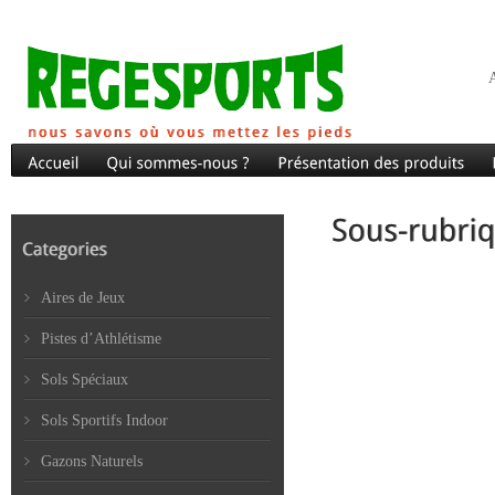
A
Aires de Jeux
Pistes d’Athlétisme
Sols Spéciaux
Sols Sportifs Indoor
Gazons Naturels