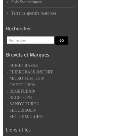
Sols Synthétiques
Terrains sportifs renforcés
-
FIBERGRASS®
-
FIBERGRASS ®SPORT
-
MICRO-FENTES®
-
OVERTURF®
-
REGEFLEX®
-
REGETOP®
-
SANDY TURF®
-
SECURISOL®
-
SECURIMULCH®