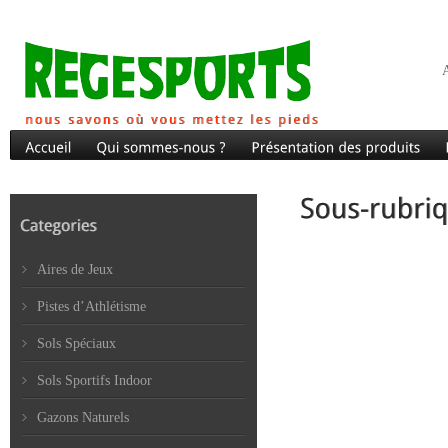
A
Aires de Jeux
Pistes d’Athlétisme
Sols Spéciaux
Sols Sportifs Indoor
Gazons Naturels