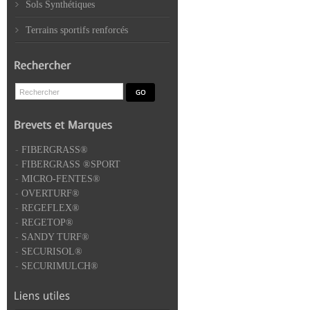
Sols Synthétiques
Terrains sportifs renforcés
-
FIBERGRASS®
-
FIBERGRASS ®SPORT
-
MICRO-FENTES®
-
OVERTURF®
-
REGEFLEX®
-
REGETOP®
-
SANDY TURF®
-
SECURISOL®
-
SECURIMULCH®