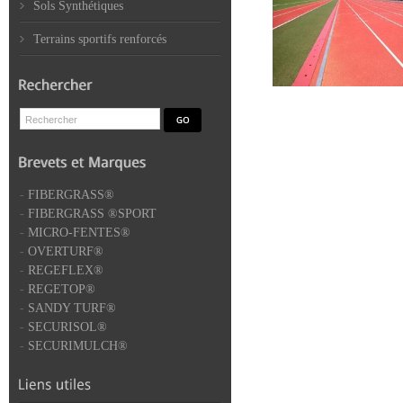
Sols Synthétiques
Terrains sportifs renforcés
-
FIBERGRASS®
-
FIBERGRASS ®SPORT
-
MICRO-FENTES®
-
OVERTURF®
-
REGEFLEX®
-
REGETOP®
-
SANDY TURF®
-
SECURISOL®
-
SECURIMULCH®