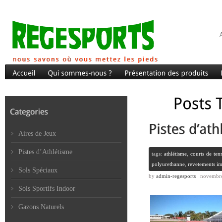
A
Aires de Jeux
Pistes d’Athlétisme
tags:
athlétisme
,
courts de ten
polyurethanne
,
revetements i
Sols Spéciaux
by
admin-regesports
novembre
Sols Sportifs Indoor
Gazons Naturels