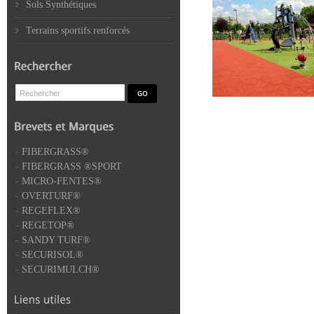
Sols Synthétiques
Terrains sportifs renforcés
-
FIBERGRASS®
-
FIBERGRASS ®SPORT
-
MICRO-FENTES®
-
OVERTURF®
-
REGEFLEX®
-
REGETOP®
-
SANDY TURF®
-
SECURISOL®
-
SECURIMULCH®