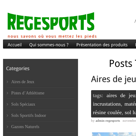
A
Aires de Jeux
Pistes d’Athlétisme
tags:
aires de jeu
incrustations
,
maté
Sols Spéciaux
résine coulée
,
sol l
Sols Sportifs Indoor
by
admin-regesports
novembre
Gazons Naturels