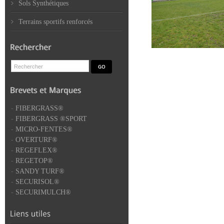
Sols Synthétiques
Terrains sportifs renforcés
-
FIBERGRASS®
-
FIBERGRASS ®SPORT
-
MICRO-FENTES®
-
OVERTURF®
-
REGEFLEX®
-
REGETOP®
-
SANDY TURF®
-
SECURISOL®
-
SECURIMULCH®