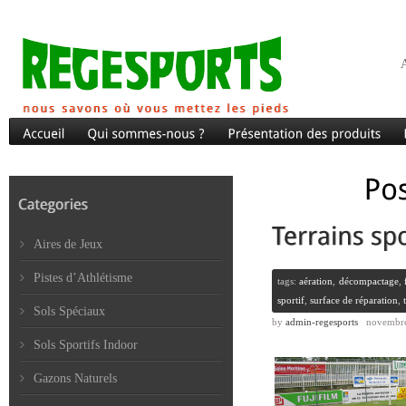
A
Aires de Jeux
Pistes d’Athlétisme
tags:
aération
,
décompactage
,
sportif
,
surface de réparation
,
Sols Spéciaux
by
admin-regesports
novembre
Sols Sportifs Indoor
Gazons Naturels